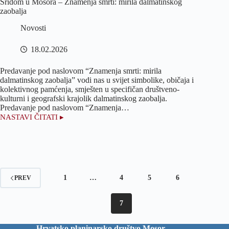
Sridom u Mosora – Znamenja smrti: mirila dalmatinskog
zaobalja
Novosti
18.02.2026
Predavanje pod naslovom “Znamenja smrti: mirila
dalmatinskog zaobalja” vodi nas u svijet simbolike, običaja i
kolektivnog pamćenja, smješten u specifičan društveno-
kulturni i geografski krajolik dalmatinskog zaobalja.
Predavanje pod naslovom “Znamenja…
NASTAVI ČITATI ▸
Sridom
u
Mosora
–
Znamenja
smrti:
mirila
1
…
4
5
6
PREV
dalmatinskog
zaobalja
7
Hrvatsko planinarsko društvo Mosor