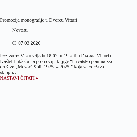
Promocija monografije u Dvorcu Vitturi
Novosti
07.03.2026
Pozivamo Vas u srijedu 18.03. u 19 sati u Dvorac Vitturi u
Kaštel Lukšiću na promociju knjige “Hrvatsko planinarsko
društvo „Mosor“ Split 1925. – 2025.” koja se održava u
sklopu…
NASTAVI ČITATI ▸
Promocija
monografije
u
Dvorcu
Vitturi