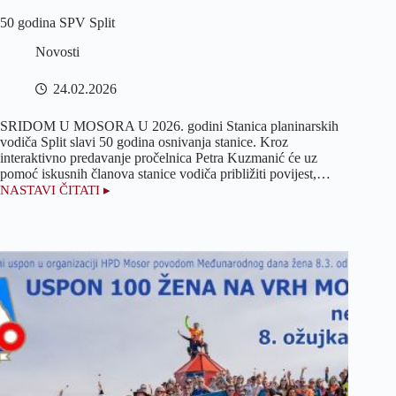
50 godina SPV Split
Novosti
24.02.2026
SRIDOM U MOSORA U 2026. godini Stanica planinarskih
vodiča Split slavi 50 godina osnivanja stanice. Kroz
interaktivno predavanje pročelnica Petra Kuzmanić će uz
pomoć iskusnih članova stanice vodiča približiti povijest,…
NASTAVI ČITATI ▸
50
godina
SPV
Split