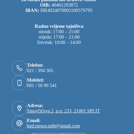
OIB:
40461293872
IBAN:
HR4924070001100579795
Radno vrijeme tajništva
utorak: 17:00 – 21:00
srijeda: 17:00 – 21:00
četvrtak: 10:00 – 14:00
Telefon:
021 / 394 365
Mobitel:
091 / 50 99 541
Adresa:
Sinovčićeva 2, p.p. 233, 21001 SPLIT
Email:
hpd.mosor.split@gmail.com