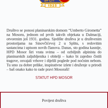
Društvo se ponosi planinarskim domom “Umberto Girometta”
na Mosoru, jednom od prvih takvih objekata u Dalmaciji,
otvorenim još 1931. godina. Sjedište društva je u društvenim
prostorijama na Sinovčićevoj 2 u Splitu, s redovitim
sastancima i upisom novih članova. Danas, sto godina kasnije,
HPD Mosor širi vrata svima – od ozbiljnih alpinista do
planinarskih zaljubljenika i obitelji – kako bi zajedno čistili
tragove, osvajali vrhove i dijelili poglede pod noćnim nebom.
Tu smo za dobre prilike, inspirativne izlete i druženje u prirodi
– baš onako kako to rade pravi Mosoraši!
STATUT HPD MOSOR
Povijest društva