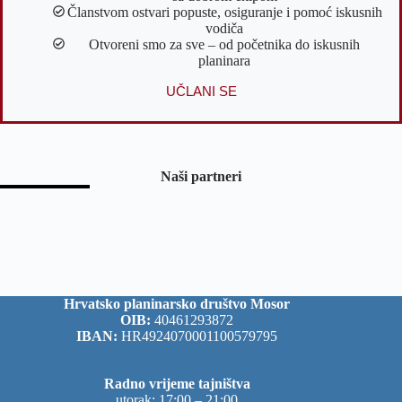
Članstvom ostvari popuste, osiguranje i pomoć iskusnih
vodiča
Otvoreni smo za sve – od početnika do iskusnih
planinara
UČLANI SE
Naši partneri
Hrvatsko planinarsko društvo Mosor
OIB:
40461293872
IBAN:
HR4924070001100579795
Radno vrijeme tajništva
utorak: 17:00 – 21:00