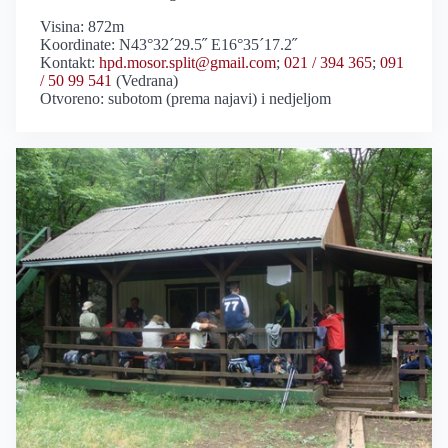
Visina: 872m
Koordinate: N43°32´29.5˝ E16°35´17.2˝
Kontakt:
hpd.mosor.split@gmail.com
;
021 / 394 365
;
091
/ 50 99 541
(Vedrana)
Otvoreno: subotom (prema najavi) i nedjeljom