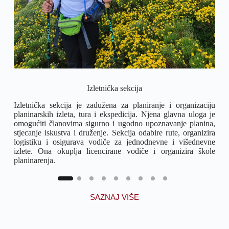
Izletnička sekcija
Izletnička sekcija je zadužena za planiranje i organizaciju
Vis
planinarskih izleta, tura i ekspedicija. Njena glavna uloga je
podr
omogućiti članovima sigurno i ugodno upoznavanje planina,
fiz
stjecanje iskustva i druženje. Sekcija odabire rute, organizira
pad
logistiku i osigurava vodiče za jednodnevne i višednevne
teh
izlete. Ona okuplja licencirane vodiče i organizira škole
orij
planinarenja.
SAZNAJ VIŠE