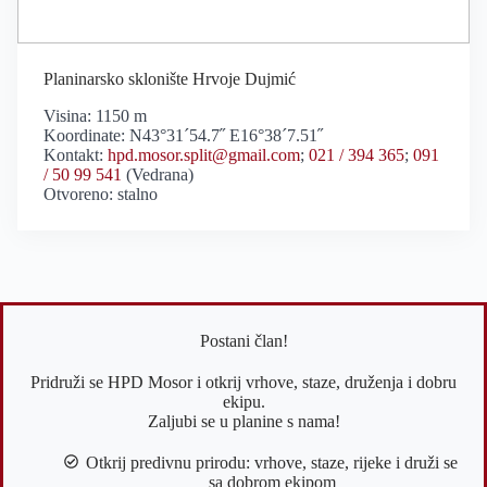
Planinarsko sklonište Hrvoje Dujmić
Visina: 1150 m
Koordinate: N43°31´54.7˝ E16°38´7.51˝
Kontakt:
hpd.mosor.split@gmail.com
;
021 / 394 365
;
091
/ 50 99 541
(Vedrana)
Otvoreno: stalno
Postani član!
Pridruži se HPD Mosor i otkrij vrhove, staze, druženja i dobru
ekipu.
Zaljubi se u planine s nama!
Otkrij predivnu prirodu: vrhove, staze, rijeke i druži se
sa dobrom ekipom