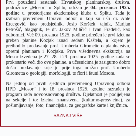
Prvi pouzdani sastanak Hrvatskog planinarskog društva,
podružnice „Mosor” u Splitu, održan je
04. prosinca 1925.
godine
u prostorijama akademskog kluba u Splitu. Tada je
izabran privremeni Upravni odbor u koji su ušli dr. Ante
Ercegović, kao predsjednik, Josip Korštek, tajnik, Marijan
Petrošić, blagajnik, te dr. Jakov Miličić i Ivan Fradelić, kao
odbornici. Već 09. prosinca 1925. godine priređen je prvi izlet na
greben planine Kozjak iznad sedam Kaštela, a kojem je
prethodilo predavanje prof. Umberta Giromette o planinarstvu,
opremi planinara i Kozjaku. Prva višednevna ekskurzija na
Mosor izvedena je 27. 28. i 29. prosinca 1925. godine kada se
prokrstario veći dio ove planine, a učesnicima je zasigurno dobro
došlo predavanje koje je prije toga održao prof. Umberto
Girometta o geologiji, morfologiji, te flori i fauni Mosora.
Na jednoj od prvih sjednica privremenog Upravnog odbora
HPD „Mosor” i to 18. prosinca 1925. godine razrađen je
program rada novoosnovanog društva. Djelatnost je podijeljena
na sekcije i to: izletna, znanstvena (kulturno-prosvjetna), za
pošumljavanje, foto, financijska, za geografske karte i knjižnica.
SAZNAJ VIŠE