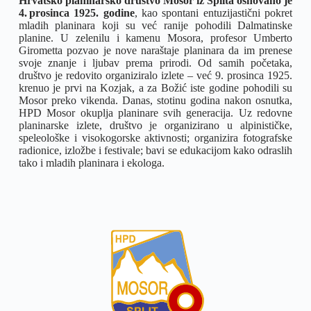
Hrvatsko planinarsko društvo Mosor iz Splita osnovano je
4. prosinca 1925. godine
, kao spontani entuzijastični pokret
mladih planinara koji su već ranije pohodili Dalmatinske
planine. U zelenilu i kamenu Mosora, profesor Umberto
Girometta pozvao je nove naraštaje planinara da im prenese
svoje znanje i ljubav prema prirodi. Od samih početaka,
društvo je redovito organiziralo izlete – već 9. prosinca 1925.
krenuo je prvi na Kozjak, a za Božić iste godine pohodili su
Mosor preko vikenda. Danas, stotinu godina nakon osnutka,
HPD Mosor okuplja planinare svih generacija. Uz redovne
planinarske izlete, društvo je organizirano u alpinističke,
speleološke i visokogorske aktivnosti; organizira fotografske
radionice, izložbe i festivale; bavi se edukacijom kako odraslih
tako i mladih planinara i ekologa.