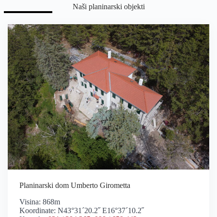
Naši planinarski objekti
Planinarski dom Umberto Girometta
Visina: 868m
Koordinate: N43°31´20.2˝ E16°37´10.2˝