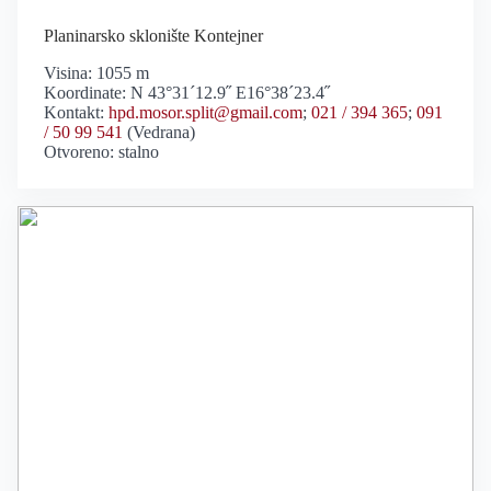
Planinarsko sklonište Kontejner
Visina: 1055 m
Koordinate: N 43°31´12.9˝ E16°38´23.4˝
Kontakt:
hpd.mosor.split@gmail.com
;
021 / 394 365
;
091
/ 50 99 541
(Vedrana)
Otvoreno: stalno