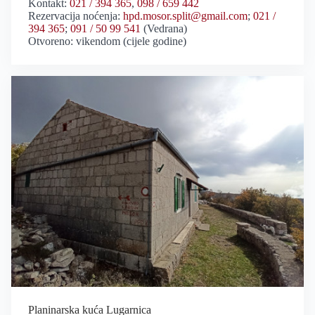
Kontakt:
021 / 394 365
,
098 / 659 442
Rezervacija noćenja:
hpd.mosor.split@gmail.com
;
021 /
394 365
;
091 / 50 99 541
(Vedrana)
Otvoreno: vikendom (cijele godine)
Planinarska kuća Lugarnica