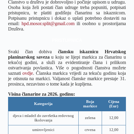
Članstvo u društvu je dobrovoljno i počinje upisom u udrugu.
Osoba koja želi postati član udruge treba popuniti, potpisati
pristupnicu, te platiti godišnju članarinu sa iskaznicom.
Potpisanu pristupnicu i dokaz o uplati potrebno dostaviti na
email:
hpd.mosor.split@gmail.com
ili osobno u prostorijama
Društva.
PRISTUPNICA
Svaki član dobiva
člansku iskaznicu Hrvatskog
planinarskog saveza
u koju se lijepi markica za članarinu u
tekućoj godini, a služi za evidentiranje člana i prilikom
ostvarivanja povlastica. Više o pogodnosti članstva možete
saznati
ovdje
. Članska markica vrijedi za tekuću godinu koja
je otisnuta na markici. Valjanost članske markice prestaje 31.
prosinca, nezavisno o tome kada je kupljena.
Visina članarine za 2026. godinu:
Boja
Cijena
Kategorija
markice
(Eur)
djeca i mladež do završetka redovnog
zelena
12,00
školovanja
umirovljenici
crvena
12,00