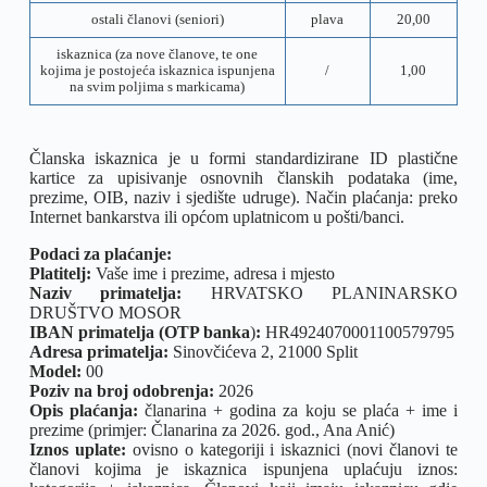
ostali članovi (seniori)
plava
20,00
iskaznica (za nove članove, te one
kojima je postojeća iskaznica ispunjena
/
1,00
na svim poljima s markicama)
Članska iskaznica je u formi standardizirane ID plastične
kartice za upisivanje osnovnih članskih podataka (ime,
prezime, OIB, naziv i sjedište udruge). Način plaćanja: preko
Internet bankarstva ili općom uplatnicom u pošti/banci.
Podaci za plaćanje:
Platitelj:
Vaše ime i prezime, adresa i mjesto
Naziv primatelja:
HRVATSKO PLANINARSKO
DRUŠTVO MOSOR
IBAN primatelja (OTP banka
)
:
HR4924070001100579795
Adresa primatelja:
Sinovčićeva 2, 21000 Split
Model:
00
Poziv na broj odobrenja:
2026
Opis plaćanja:
članarina + godina za koju se plaća + ime i
prezime (primjer: Članarina za 2026. god., Ana Anić)
Iznos uplate:
ovisno o kategoriji i iskaznici (novi članovi te
članovi kojima je iskaznica ispunjena uplaćuju iznos: