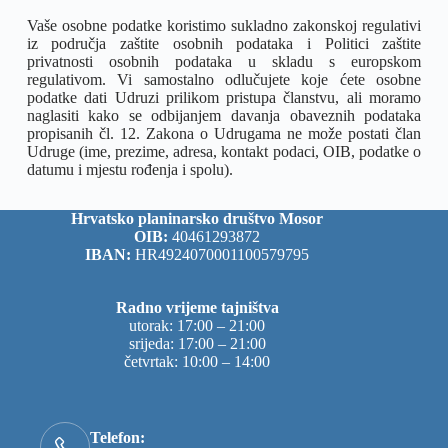
Vaše osobne podatke koristimo sukladno zakonskoj regulativi
iz područja zaštite osobnih podataka i Politici zaštite
privatnosti osobnih podataka u skladu s europskom
regulativom. Vi samostalno odlučujete koje ćete osobne
podatke dati Udruzi prilikom pristupa članstvu, ali moramo
naglasiti kako se odbijanjem davanja obaveznih podataka
propisanih čl. 12. Zakona o Udrugama ne može postati član
Udruge (ime, prezime, adresa, kontakt podaci, OIB, podatke o
datumu i mjestu rođenja i spolu).
Hrvatsko planinarsko društvo Mosor
OIB:
40461293872
IBAN:
HR4924070001100579795
Radno vrijeme tajništva
utorak: 17:00 – 21:00
srijeda: 17:00 – 21:00
četvrtak: 10:00 – 14:00
Telefon: