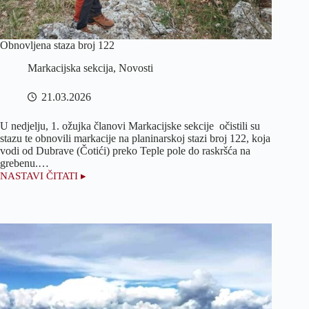
Obnovljena staza broj 122
Markacijska sekcija
,
Novosti
21.03.2026
U nedjelju, 1. ožujka članovi Markacijske sekcije očistili su
stazu te obnovili markacije na planinarskoj stazi broj 122, koja
vodi od Dubrave (Čotići) preko Teple pole do raskršća na
grebenu.…
NASTAVI ČITATI ▸
Obnovljena
staza
broj
122