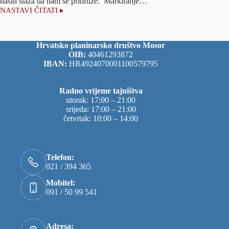
naših staza da nam se pridruže. Markiranje…
NASTAVI ČITATI ▸
Akcija
markiranja
na
Mosoru,
Hrvatsko planinarsko društvo Mosor
nedjelja
OIB:
40461293872
22.03.
IBAN:
HR4924070001100579795
Radno vrijeme tajništva
utorak: 17:00 – 21:00
srijeda: 17:00 – 21:00
četvrtak: 10:00 – 14:00
Telefon:
021 / 394 365
Mobitel:
091 / 50 99 541
Adresa: