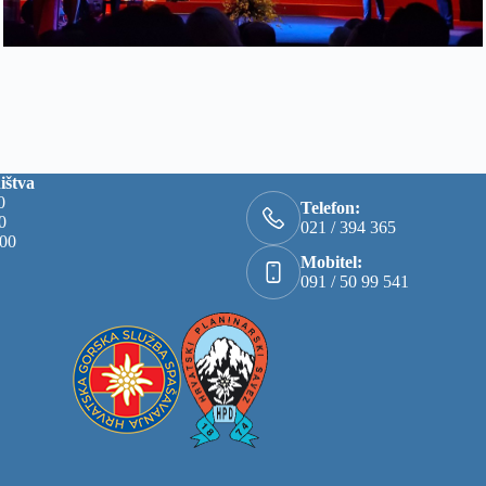
ištva
0
Telefon:
00
021 / 394 365
:00
Mobitel:
091 / 50 99 541