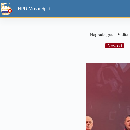
Skip
to
HPD Mosor Split
content
Nagrade grada Splita
Novosti