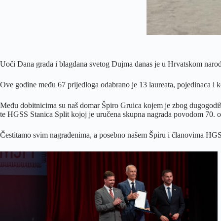
Uoči Dana grada i blagdana svetog Dujma danas je u Hrvatskom narodn
Ove godine među 67 prijedloga odabrano je 13 laureata, pojedinaca i ko
Među dobitnicima su naš domar Špiro Gruica kojem je zbog dugogodišn
te HGSS Stanica Split kojoj je uručena skupna nagrada povodom 70. ob
Čestitamo svim nagrađenima, a posebno našem Špiru i članovima HGS