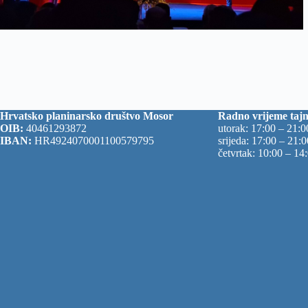
Hrvatsko planinarsko društvo Mosor
Radno vrijeme tajn
OIB:
40461293872
utorak: 17:00 – 21:0
IBAN:
HR4924070001100579795
srijeda: 17:00 – 21:
četvrtak: 10:00 – 14