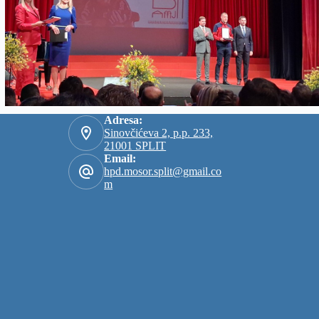
Adresa:
Sinovčićeva 2, p.p. 233,
21001 SPLIT
Email:
hpd.mosor.split@gmail.co
m