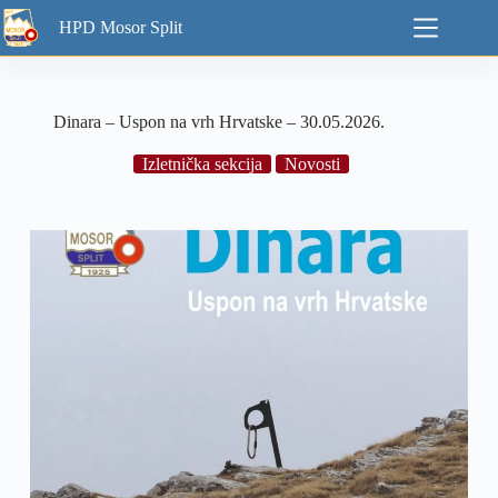
Skip
HPD Mosor Split
to
content
Dinara – Uspon na vrh Hrvatske – 30.05.2026.
Izletnička sekcija
Novosti