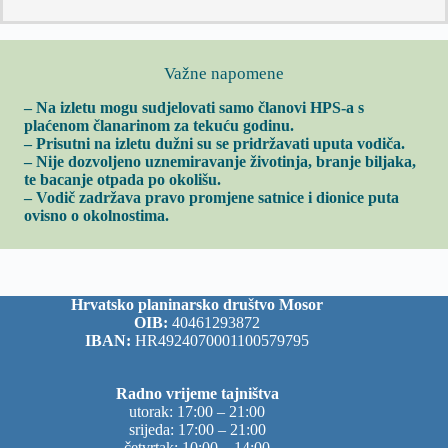
Važne napomene
– Na izletu mogu sudjelovati samo članovi HPS-a s
plaćenom članarinom za tekuću godinu.
– Prisutni na izletu dužni su se pridržavati uputa vodiča.
– Nije dozvoljeno uznemiravanje životinja, branje biljaka,
te bacanje otpada po okolišu.
– Vodič zadržava pravo promjene satnice i dionice puta
ovisno o okolnostima.
Hrvatsko planinarsko društvo Mosor
OIB:
40461293872
IBAN:
HR4924070001100579795
Radno vrijeme tajništva
utorak: 17:00 – 21:00
srijeda: 17:00 – 21:00
četvrtak: 10:00 – 14:00