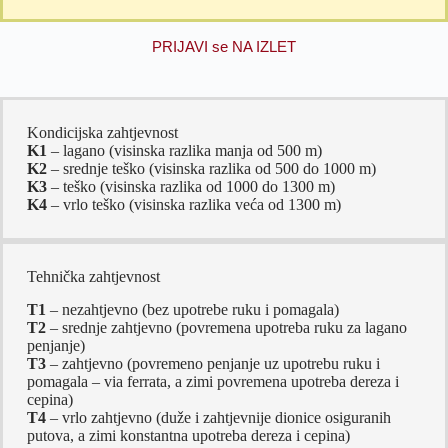
PRIJAVI se NA IZLET
Kondicijska zahtjevnost
K1
– lagano (visinska razlika manja od 500 m)
K2
– srednje teško (visinska razlika od 500 do 1000 m)
K3
– teško (visinska razlika od 1000 do 1300 m)
K4
– vrlo teško (visinska razlika veća od 1300 m)
Tehnička zahtjevnost
T1
– nezahtjevno (bez upotrebe ruku i pomagala)
T2
– srednje zahtjevno (povremena upotreba ruku za lagano
penjanje)
T3
– zahtjevno (povremeno penjanje uz upotrebu ruku i
pomagala – via ferrata, a zimi povremena upotreba dereza i
cepina)
T4
– vrlo zahtjevno (duže i zahtjevnije dionice osiguranih
putova, a zimi konstantna upotreba dereza i cepina)