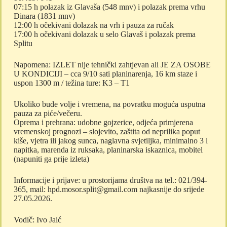
07:15 h polazak iz Glavaša (548 mnv) i polazak prema vrhu
Dinara (1831 mnv)
12:00 h očekivani dolazak na vrh i pauza za ručak
17:00 h očekivani dolazak u selo Glavaš i polazak prema
Splitu
Napomena: IZLET nije tehnički zahtjevan ali JE ZA OSOBE
U KONDICIJI – cca 9/10 sati planinarenja, 16 km staze i
uspon 1300 m / težina ture: K3 – T1
Ukoliko bude volje i vremena, na povratku moguća usputna
pauza za piće/večeru.
Oprema i prehrana: udobne gojzerice, odjeća primjerena
vremenskoj prognozi – slojevito, zaštita od neprilika poput
kiše, vjetra ili jakog sunca, naglavna svjetiljka, minimalno 3 l
napitka, marenda iz ruksaka, planinarska iskaznica, mobitel
(napuniti ga prije izleta)
Informacije i prijave: u prostorijama društva na tel.: 021/394-
365, mail: hpd.mosor.split@gmail.com najkasnije do srijede
27.05.2026.
Vodič: Ivo Jaić