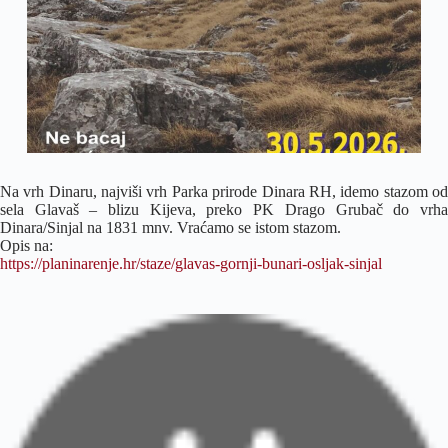
Na vrh Dinaru, najviši vrh Parka prirode Dinara RH, idemo stazom od
sela Glavaš – blizu Kijeva, preko PK Drago Grubač do vrha
Dinara/Sinjal na 1831 mnv. Vraćamo se istom stazom.
Opis na:
https://planinarenje.hr/staze/glavas-gornji-bunari-osljak-sinjal