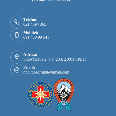
Telefon:
021 / 394 365
Mobitel:
091 / 50 99 541
Adresa:
Sinovčićeva 2, p.p. 233, 21001 SPLIT
Email:
hpd.mosor.split@gmail.com